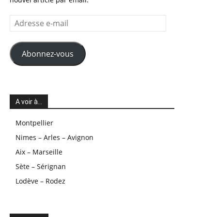
Adresse
e-
mail
Abonnez-vous
A voir à…
Montpellier
Nimes – Arles – Avignon
Aix – Marseille
Sète – Sérignan
Lodève – Rodez