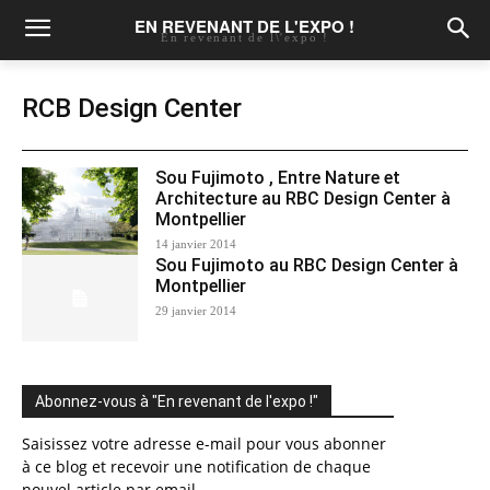
EN REVENANT DE L'EXPO !
En revenant de l\'expo !
RCB Design Center
Sou Fujimoto , Entre Nature et
Architecture au RBC Design Center à
Montpellier
14 janvier 2014
Sou Fujimoto au RBC Design Center à
Montpellier
29 janvier 2014
Abonnez-vous à "En revenant de l'expo !"
Saisissez votre adresse e-mail pour vous abonner
à ce blog et recevoir une notification de chaque
nouvel article par email.