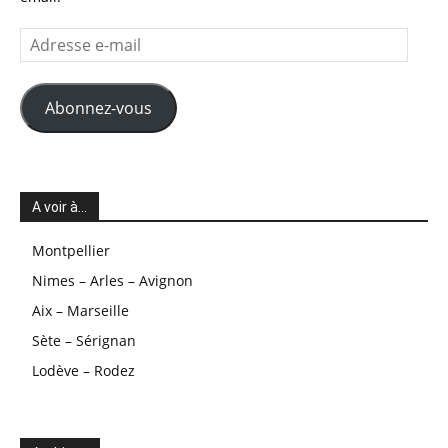
Adresse
e-
mail
Abonnez-vous
A voir à…
Montpellier
Nimes – Arles – Avignon
Aix – Marseille
Sète – Sérignan
Lodève – Rodez