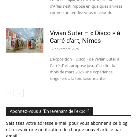
d’Arles s’est imposé en quelques années
comme un rendez-vous majeur du...
Vivian Suter – « Disco » à
Carré d’art, Nîmes
12 novembre 2025
L’exposition « Disco » de Vivian Suter à
Carré d’art, propose jusqu’à la fin du
mois de mars 2026 une expérience
singulière à la fois foisonnante...
Abonnez-vous à "En revenant de l'expo !"
Saisissez votre adresse e-mail pour vous abonner à ce blog
et recevoir une notification de chaque nouvel article par
email.