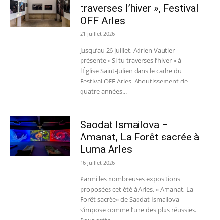
traverses l’hiver », Festival
OFF Arles
21 juillet 2026
Jusqu’au 26 juillet, Adrien Vautier
présente « Si tu traverses l’hiver » à
l’Église Saint-Julien dans le cadre du
Festival OFF Arles. Aboutissement de
quatre années...
Saodat Ismailova –
Amanat, La Forêt sacrée à
Luma Arles
16 juillet 2026
Parmi les nombreuses expositions
proposées cet été à Arles, « Amanat, La
Forêt sacrée» de Saodat Ismailova
s’impose comme l’une des plus réussies.
Pour cette...