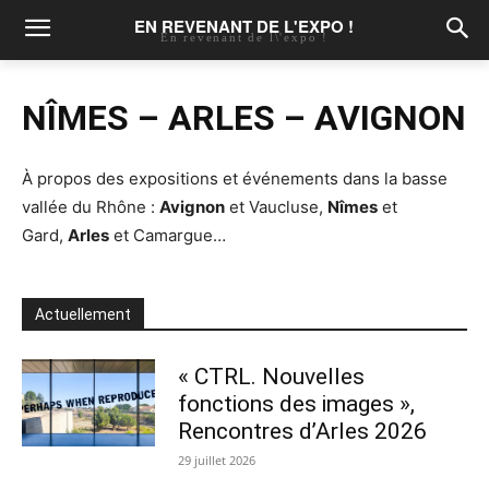
EN REVENANT DE L'EXPO !
En revenant de l\'expo !
NÎMES – ARLES – AVIGNON
À propos des expositions et événements dans la basse
vallée du Rhône :
Avignon
et Vaucluse,
Nîmes
et
Gard,
Arles
et Camargue…
Actuellement
« CTRL. Nouvelles
fonctions des images »,
Rencontres d’Arles 2026
29 juillet 2026