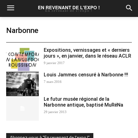
EN REVENANT DE L'EXPO !
En revenant de l\'expo !
Narbonne
Expositions, vernissages et « derniers
jours », en janvier, dans le réseau ACLR
9 janvier 2017
Louis Jammes censuré à Narbonne !!!
7 mars 2016
Le futur musée régional de la
Narbonne antique, baptisé MuRéNa
29 janvier 2013
Abonnez-vous à "En revenant de l'expo !"