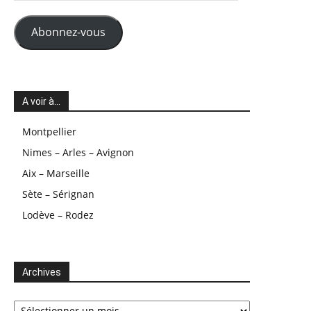
mail
Abonnez-vous
A voir à…
Montpellier
Nimes – Arles – Avignon
Aix – Marseille
Sète – Sérignan
Lodève – Rodez
Archives
Archives