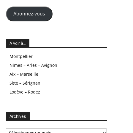
mail
Abonnez-vous
A voir à…
Montpellier
Nimes – Arles – Avignon
Aix – Marseille
Sète – Sérignan
Lodève – Rodez
Archives
Archives