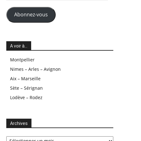
mail
Abonnez-vous
A voir à…
Montpellier
Nimes – Arles – Avignon
Aix – Marseille
Sète – Sérignan
Lodève – Rodez
Archives
Archives