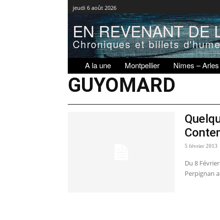
jeudi 6 août 2026
EN REVENANT DE L
Chroniques et billets d'hum
A la une
Montpellier
Nimes – Arles
GUYOMARD
Quelqu
Conte
5 février 2013
Du 8 Févrie
Perpignan ac