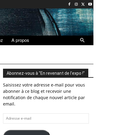
ez
A propos
Abonnez-vous à "En revenant de l'expo !"
Saisissez votre adresse e-mail pour vous
abonner à ce blog et recevoir une
notification de chaque nouvel article par
email.
Adresse
e-
mail