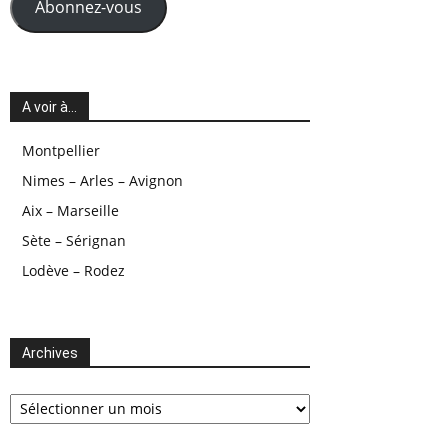
Abonnez-vous
A voir à…
Montpellier
Nimes – Arles – Avignon
Aix – Marseille
Sète – Sérignan
Lodève – Rodez
Archives
Archives