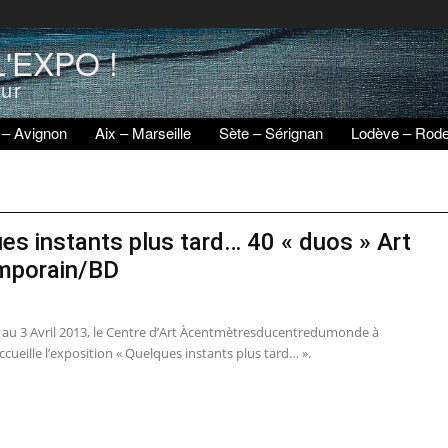
'EXPO !
eur
 – Avignon
Aix – Marseille
Sète – Sérignan
Lodève – Rod
es instants plus tard… 40 « duos » Art
mporain/BD
r au 3 Avril 2013, le Centre d’Art Àcentmètresducentredumonde à
cueille l’exposition « Quelques instants plus tard… ».