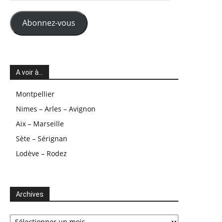
mail
Abonnez-vous
A voir à…
Montpellier
Nimes – Arles – Avignon
Aix – Marseille
Sète – Sérignan
Lodève – Rodez
Archives
Archives