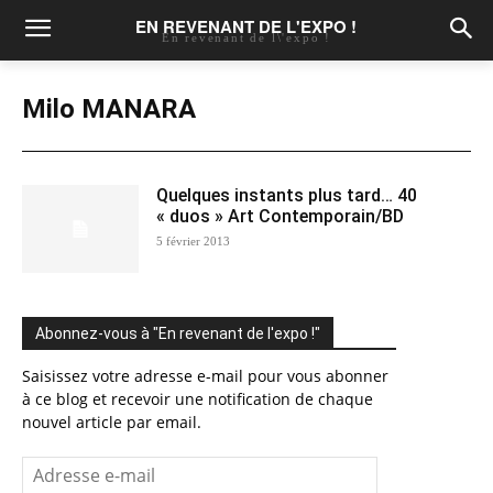
EN REVENANT DE L'EXPO !
En revenant de l\'expo !
Milo MANARA
Quelques instants plus tard… 40
« duos » Art Contemporain/BD
5 février 2013
Abonnez-vous à "En revenant de l'expo !"
Saisissez votre adresse e-mail pour vous abonner
à ce blog et recevoir une notification de chaque
nouvel article par email.
Adresse
e-