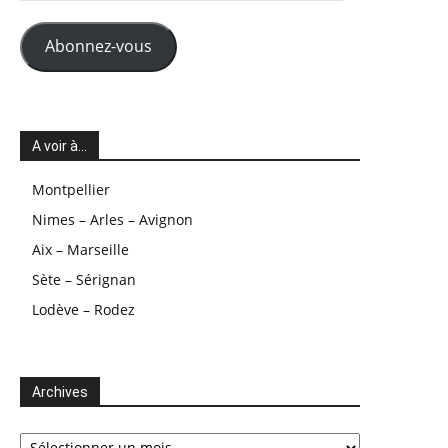
mail
Abonnez-vous
A voir à…
Montpellier
Nimes – Arles – Avignon
Aix – Marseille
Sète – Sérignan
Lodève – Rodez
Archives
Archives