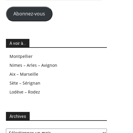
mail
Abonnez-vous
A voir à…
Montpellier
Nimes – Arles – Avignon
Aix – Marseille
Sète – Sérignan
Lodève – Rodez
Archives
Archives