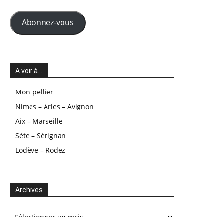
mail
Abonnez-vous
A voir à…
Montpellier
Nimes – Arles – Avignon
Aix – Marseille
Sète – Sérignan
Lodève – Rodez
Archives
Archives