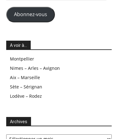
mail
Abonnez-vous
A voir à…
Montpellier
Nimes – Arles – Avignon
Aix – Marseille
Sète – Sérignan
Lodève – Rodez
Archives
Archives