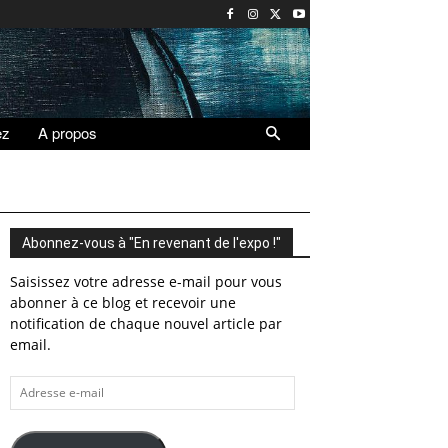
ez
A propos
Abonnez-vous à "En revenant de l'expo !"
Saisissez votre adresse e-mail pour vous
abonner à ce blog et recevoir une
notification de chaque nouvel article par
email.
Adresse
e-
mail