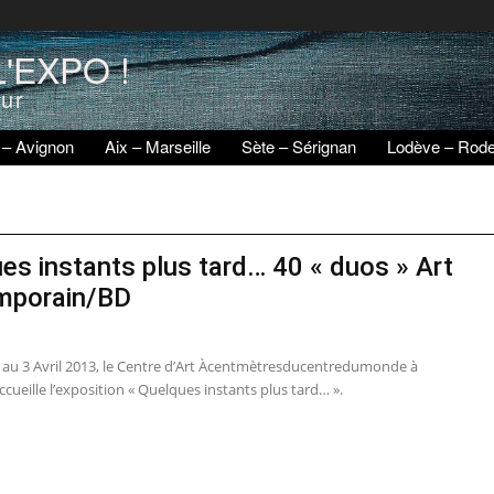
'EXPO !
eur
 – Avignon
Aix – Marseille
Sète – Sérignan
Lodève – Rod
es instants plus tard… 40 « duos » Art
mporain/BD
r au 3 Avril 2013, le Centre d’Art Àcentmètresducentredumonde à
cueille l’exposition « Quelques instants plus tard… ».