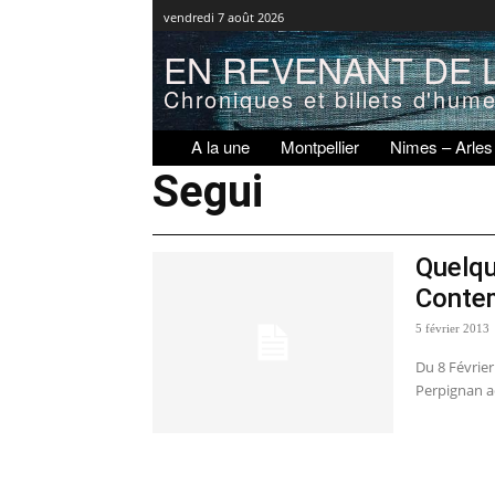
vendredi 7 août 2026
EN REVENANT DE L
Chroniques et billets d'hum
A la une
Montpellier
Nimes – Arles
Segui
Quelqu
Conte
5 février 2013
Du 8 Févrie
Perpignan ac