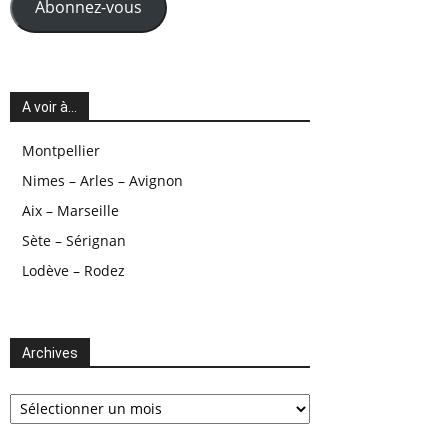
Abonnez-vous
A voir à…
Montpellier
Nimes – Arles – Avignon
Aix – Marseille
Sète – Sérignan
Lodève – Rodez
Archives
Archives