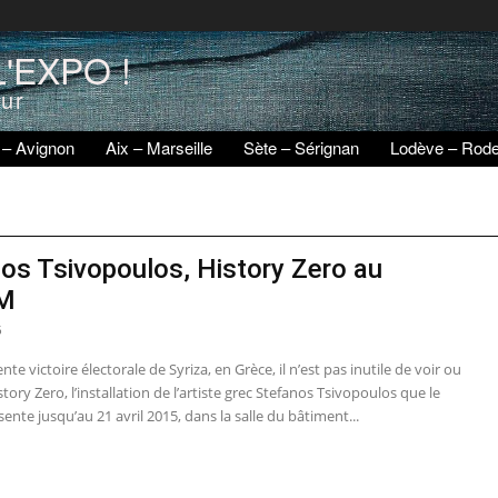
'EXPO !
eur
 – Avignon
Aix – Marseille
Sète – Sérignan
Lodève – Rod
os Tsivopoulos, History Zero au
M
5
nte victoire électorale de Syriza, en Grèce, il n’est pas inutile de voir ou
story Zero, l’installation de l’artiste grec Stefanos Tsivopoulos que le
te jusqu’au 21 avril 2015, dans la salle du bâtiment...