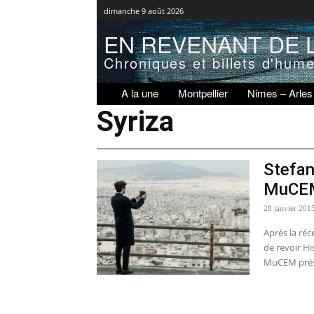
dimanche 9 août 2026
EN REVENANT DE L
Chroniques et billets d'hum
A la une
Montpellier
Nimes – Arles
Syriza
Stefan
MuCE
28 janvier 201
Après la réce
de revoir Hi
MuCEM présen