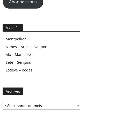
Abonnez-vous
A voir à…
Montpellier
Nimes – Arles – Avignon
Aix – Marseille
Sète – Sérignan
Lodève – Rodez
Archives
Archives