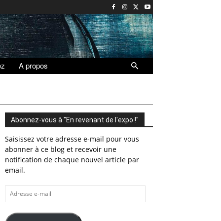
ez
A propos
Abonnez-vous à "En revenant de l'expo !"
Saisissez votre adresse e-mail pour vous
abonner à ce blog et recevoir une
notification de chaque nouvel article par
email.
Adresse
e-
mail