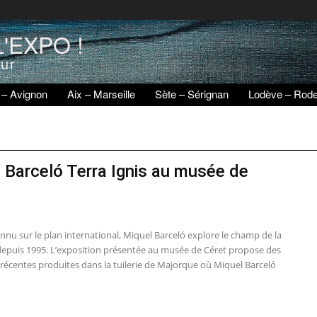
'EXPO !
eur
 – Avignon
Aix – Marseille
Sète – Sérignan
Lodève – Rod
 Barceló Terra Ignis au musée de
nnu sur le plan international, Miquel Barceló explore le champ de la
epuis 1995. L’exposition présentée au musée de Céret propose des
récentes produites dans la tuilerie de Majorque où Miquel Barceló