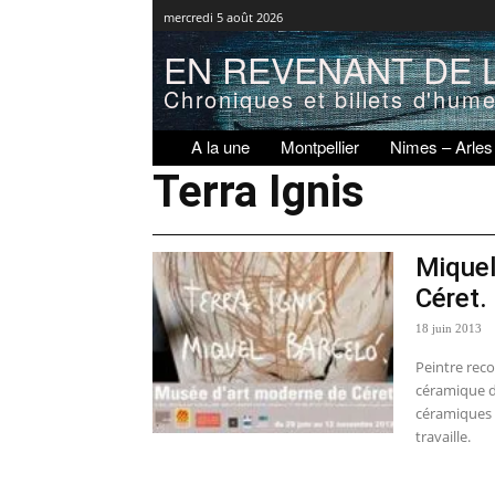
mercredi 5 août 2026
EN REVENANT DE L
Chroniques et billets d'hum
A la une
Montpellier
Nimes – Arles
Terra Ignis
Miquel
Céret.
18 juin 2013
Peintre reco
céramique d
céramiques 
travaille.