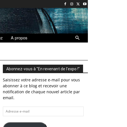
ez
A propos
Abonnez-vous à "En revenant de l'expo !"
Saisissez votre adresse e-mail pour vous
abonner à ce blog et recevoir une
notification de chaque nouvel article par
email.
Adresse
e-
mail