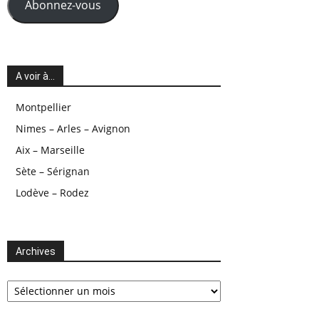
Abonnez-vous
A voir à…
Montpellier
Nimes – Arles – Avignon
Aix – Marseille
Sète – Sérignan
Lodève – Rodez
Archives
Archives