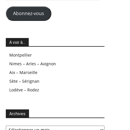
mail
Abonnez-vous
A voir à…
Montpellier
Nimes – Arles – Avignon
Aix – Marseille
Sète – Sérignan
Lodève – Rodez
Archives
Archives