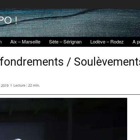
PO !
n
Aix – Marseille
Sète – Sérignan
Lodève – Rodez
A p
ffondrements / Soulèvements
Lecture :
22
min.
 2019