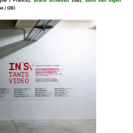
ne / France),
Grace Schwindt
(GB),
Sami Van Ingen
e / GB)
.