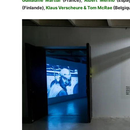
Guillaume Martial
(France),
Albert Merino
(Espag
(Finlande),
Klaus Verscheure & Tom McRae
(Belgiqu