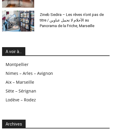
Zineb Sedira – Les rêves n’ont pas de
titre / الأحلام لا تحمل عناوين au
Panorama de la Friche, Marseille
A voir à…
Montpellier
Nimes – Arles – Avignon
Aix – Marseille
Sète – Sérignan
Lodève – Rodez
Archives