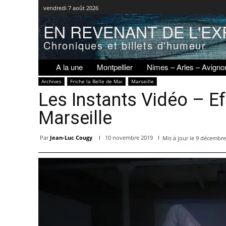
vendredi 7 août 2026
EN REVENANT DE L'EX
Chroniques et billets d'humeur
A la une
Montpellier
Nimes – Arles – Avigno
Archives
Friche la Belle de Mai
Marseille
Les Instants Vidéo – E
Marseille
Par
Jean-Luc Cougy
10 novembre 2019
Mis à jour le
9 décembre