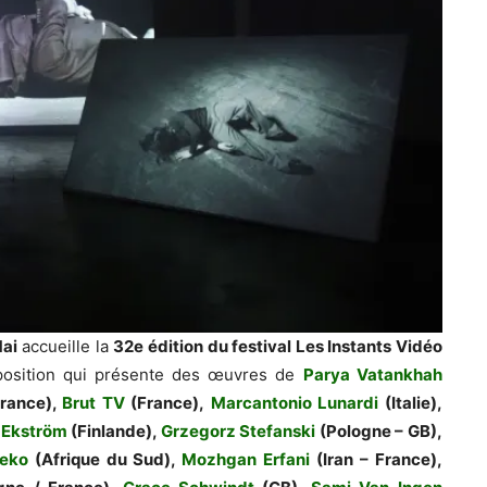
Mai
accueille la
32e édition du festival Les Instants Vidéo
osition qui présente des œuvres de
Parya Vatankhah
rance),
Brut TV
(France),
Marcantonio Lunardi
(Italie),
 Ekström
(Finlande),
Grzegorz Stefanski
(Pologne – GB),
beko
(Afrique du Sud),
Mozhgan Erfani
(Iran – France),