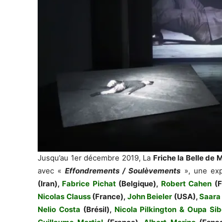
Jusqu’au 1er décembre 2019, La
Friche la Belle de 
avec «
Effondrements / Soulèvements
», une exp
(Iran),
Fabrice Pichat
(Belgique),
Robert Cahen
(F
Nicolas Clauss
(France),
John Beieler
(USA),
Saara
Nelio Costa
(Brésil),
Nicola Pilkington & Oupa Si