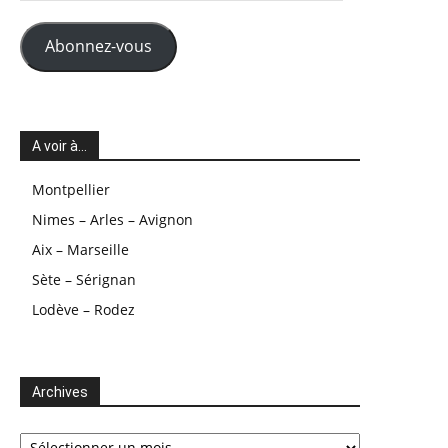
mail
Abonnez-vous
A voir à…
Montpellier
Nimes – Arles – Avignon
Aix – Marseille
Sète – Sérignan
Lodève – Rodez
Archives
Archives