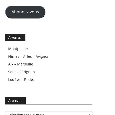
mail
Abonnez-vous
A voir à…
Montpellier
Nimes – Arles – Avignon
Aix – Marseille
Sète – Sérignan
Lodève – Rodez
Archives
Archives