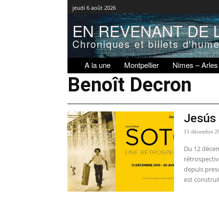
jeudi 6 août 2026
EN REVENANT DE L
Chroniques et billets d'hum
A la une
Montpellier
Nimes – Arles
Benoît Decron
Jesús 
11 décembre 2
Du 12 décem
rétrospectiv
depuis pres
est construi