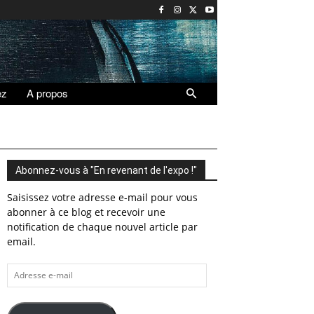
ez
A propos
Abonnez-vous à "En revenant de l'expo !"
Saisissez votre adresse e-mail pour vous
abonner à ce blog et recevoir une
notification de chaque nouvel article par
email.
Adresse
e-
mail