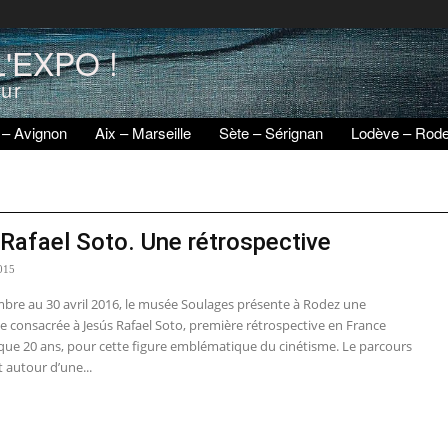
'EXPO !
eur
 – Avignon
Aix – Marseille
Sète – Sérignan
Lodève – Rod
Rafael Soto. Une rétrospective
015
bre au 30 avril 2016, le musée Soulages présente à Rodez une
e consacrée à Jesús Rafael Soto, première rétrospective en France
que 20 ans, pour cette figure emblématique du cinétisme. Le parcours
t autour d’une...