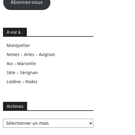
Abonnez-vous
A voir à…
Montpellier
Nimes – Arles – Avignon
Aix – Marseille
Sète – Sérignan
Lodève – Rodez
Archives
Archives