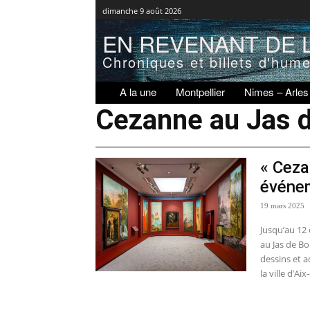
dimanche 9 août 2026
EN REVENANT DE L
Chroniques et billets d'hum
A la une
Montpellier
Nimes – Arles
Cezanne au Jas 
« Ceza
événe
19 mars 2025
Jusqu’au 12
au Jas de Bo
dessins et 
la ville d’A