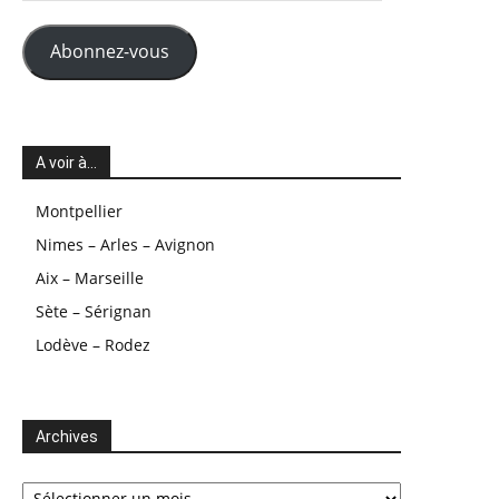
mail
Abonnez-vous
A voir à…
Montpellier
Nimes – Arles – Avignon
Aix – Marseille
Sète – Sérignan
Lodève – Rodez
Archives
Archives