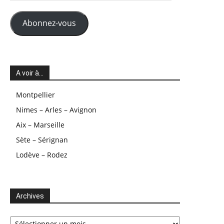
mail
Abonnez-vous
A voir à…
Montpellier
Nimes – Arles – Avignon
Aix – Marseille
Sète – Sérignan
Lodève – Rodez
Archives
Archives