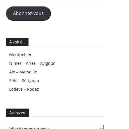
mail
Abonnez-vous
A voir à…
Montpellier
Nimes – Arles – Avignon
Aix – Marseille
Sète – Sérignan
Lodève – Rodez
Archives
Archives