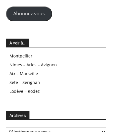
mail
Abonnez-vous
A voir à…
Montpellier
Nimes – Arles – Avignon
Aix – Marseille
Sète – Sérignan
Lodève – Rodez
Archives
Archives