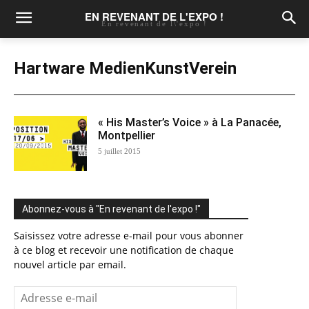
EN REVENANT DE L'EXPO !
En revenant de l\'expo !
Hartware MedienKunstVerein
« His Master’s Voice » à La Panacée,
Montpellier
5 juillet 2015
Abonnez-vous à "En revenant de l'expo !"
Saisissez votre adresse e-mail pour vous abonner
à ce blog et recevoir une notification de chaque
nouvel article par email.
Adresse
e-