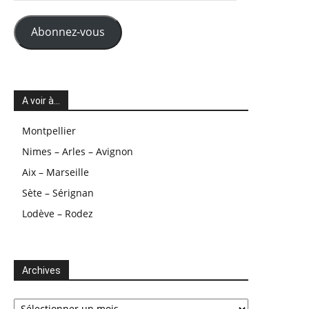
mail
Abonnez-vous
A voir à…
Montpellier
Nimes – Arles – Avignon
Aix – Marseille
Sète – Sérignan
Lodève – Rodez
Archives
Archives