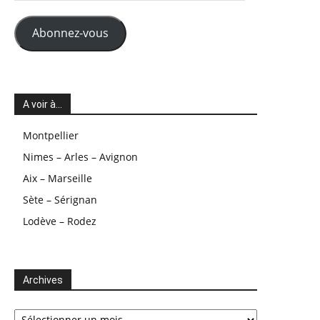
mail
Abonnez-vous
A voir à…
Montpellier
Nimes – Arles – Avignon
Aix – Marseille
Sète – Sérignan
Lodève – Rodez
Archives
Archives