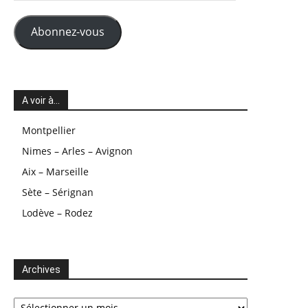
mail
Abonnez-vous
A voir à…
Montpellier
Nimes – Arles – Avignon
Aix – Marseille
Sète – Sérignan
Lodève – Rodez
Archives
Archives