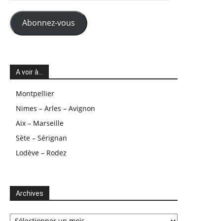
mail
Abonnez-vous
A voir à…
Montpellier
Nimes – Arles – Avignon
Aix – Marseille
Sète – Sérignan
Lodève – Rodez
Archives
Archives