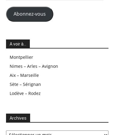
mail
Abonnez-vous
A voir à…
Montpellier
Nimes – Arles – Avignon
Aix – Marseille
Sète – Sérignan
Lodève – Rodez
Archives
Archives