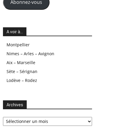
Abonnez-vous
A voir à…
Montpellier
Nimes – Arles – Avignon
Aix – Marseille
Sète – Sérignan
Lodève – Rodez
Archives
Archives