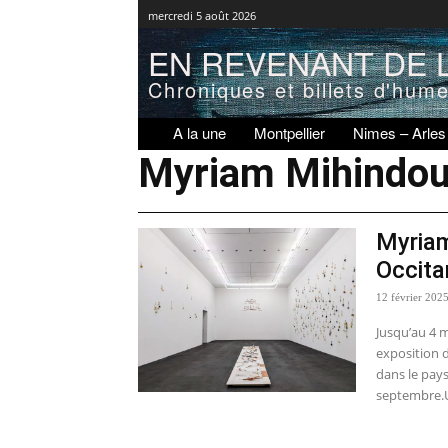
mercredi 5 août 2026
EN REVENANT DE L
Chroniques et billets d'hum
A la une
Montpellier
Nimes – Arles
Myriam Mihindo
Myriam
Occita
12 février 202
Jusqu’au 4 m
exposition
dans le pay
septembre.U