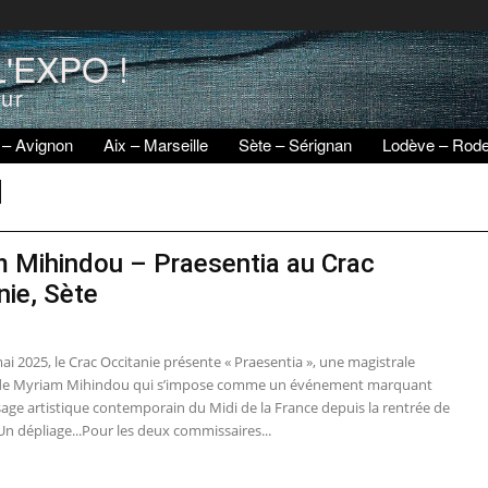
'EXPO !
eur
 – Avignon
Aix – Marseille
Sète – Sérignan
Lodève – Rod
u
 Mihindou – Praesentia au Crac
nie, Sète
5
ai 2025, le Crac Occitanie présente « Praesentia », une magistrale
 de Myriam Mihindou qui s’impose comme un événement marquant
sage artistique contemporain du Midi de la France depuis la rentrée de
n dépliage...Pour les deux commissaires...