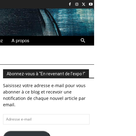
ez
A propos
Abonnez-vous à "En revenant de l'expo !"
Saisissez votre adresse e-mail pour vous
abonner à ce blog et recevoir une
notification de chaque nouvel article par
email.
Adresse
e-
mail