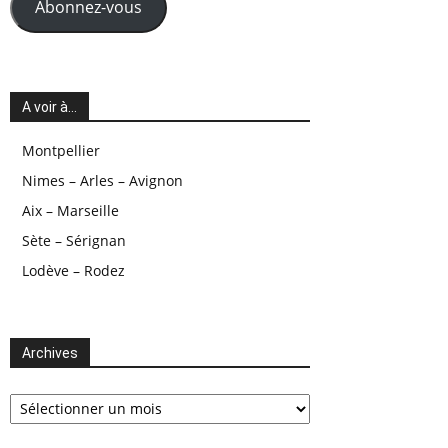
Abonnez-vous
A voir à…
Montpellier
Nimes – Arles – Avignon
Aix – Marseille
Sète – Sérignan
Lodève – Rodez
Archives
Archives