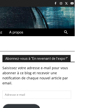
ez
A propos
Abonnez-vous à "En revenant de l'expo !"
Saisissez votre adresse e-mail pour vous
abonner à ce blog et recevoir une
notification de chaque nouvel article par
email.
Adresse
e-
mail