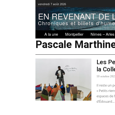
vendredi 7 août 2026
EN REVENANT DE L
Chroniques et billets d'hum
A la une
Montpellier
Nimes – Arles
Pascale Marthin
Les Pe
la Col
10 octobre 20
Il reste un 
« Petits rie
espaces de 
d’Édouard...