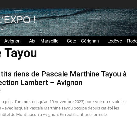
'EXPO !
eur
 – Avignon
Aix – Marseille
Sète – Sérignan
Lodève – Rod
e Tayou
tits riens de Pascale Marthine Tayou à
lection Lambert – Avignon
23
peu plus d’un mois (jusqu’au 19 novembre 2023) pour voir ou revoir les
ns » avec lesquels Pascale Marthine Tayou occupe depuis cet été les
l’hôtel de Montfaucon à Avignon. En réutilisant une formule