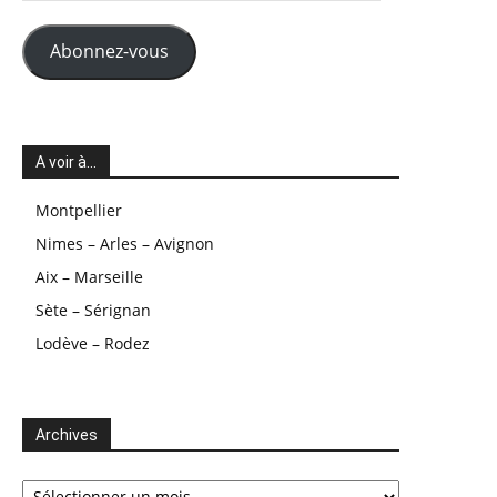
mail
Abonnez-vous
A voir à…
Montpellier
Nimes – Arles – Avignon
Aix – Marseille
Sète – Sérignan
Lodève – Rodez
Archives
Archives