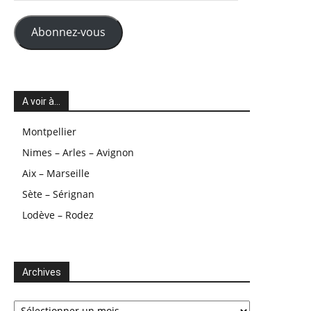
mail
Abonnez-vous
A voir à…
Montpellier
Nimes – Arles – Avignon
Aix – Marseille
Sète – Sérignan
Lodève – Rodez
Archives
Archives