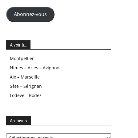
mail
Abonnez-vous
A voir à…
Montpellier
Nimes – Arles – Avignon
Aix – Marseille
Sète – Sérignan
Lodève – Rodez
Archives
Archives