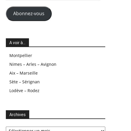
mail
Abonnez-vous
A voir à…
Montpellier
Nimes – Arles – Avignon
Aix – Marseille
Sète – Sérignan
Lodève – Rodez
Archives
Archives