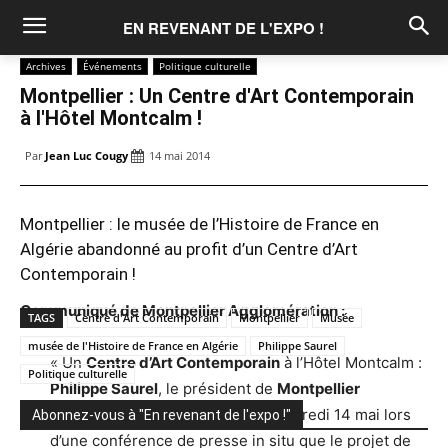
EN REVENANT DE L'EXPO !
Archives
Événements
Politique culturelle
Montpellier : Un Centre d'Art Contemporain
à l'Hôtel Montcalm !
Par
Jean Luc Cougy
14 mai 2014
Montpellier : le musée de l’Histoire de France en
Algérie abandonné au profit d’un Centre d’Art
Contemporain !
Communiqué de Montpellier Agglomération :
TAGS
Centre d'Art Contemporain
Montpellier
Musée
musée de l'Histoire de France en Algérie
Philippe Saurel
« Un
Centre d’Art Contemporain
à l’Hôtel Montcalm :
Politique culturelle
Philippe Saurel
, le président de
Montpellier
Agglomération
, a annoncé ce mercredi 14 mai lors
Abonnez-vous à "En revenant de l'expo !"
d’une conférence de presse in situ que le projet de