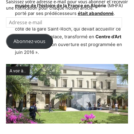
Saisissez votre adresse e-mail pour vous abonner et recevoir
musée de l’histoire de la France en Algérie
(MHFA)
une notification pour chaque nouvel article.
porté par ses prédécesseurs
était abandonné
.
Adresse
L’Hôtel Montcalm, bâtiment du XVIIIe siècle situé à
e-
côté de la gare Saint-Roch, qui devait accueillir ce
mail
musée sera, à la place, transformé en
Centre d’Art
Abonnez-vous
Contemporain
. Son ouverture est programmée en
juin 2016 ».
A voir à…
Montpellier
Nimes – Arles – Avignon
Aix – Marseille
Sète – Sérignan
Lodève – Rodez