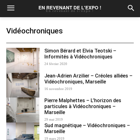
EN REVENANT DE L'EXPO !
En revenant de l\'expo !
Vidéochroniques
Simon Bérard et Elvia Teotski –
Informités à Vidéochroniques
24 février 2020
Jean-Adrien Arzilier – Créoles alliées –
Vidéochroniques, Marseille
16 novembre 2019
Pierre Malphettes – L’horizon des
particules à Vidéochroniques –
Marseille
29 mai 2019
Sud magnétique – Vidéochroniques –
Marseille
19 mars 2019