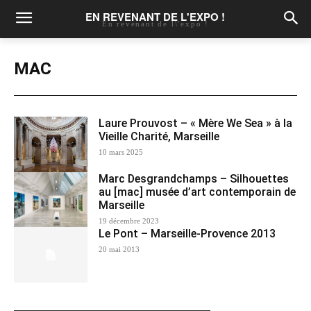
EN REVENANT DE L'EXPO !
En revenant de l\'expo !
MAC
Laure Prouvost – « Mère We Sea » à la
Vieille Charité, Marseille
10 mars 2025
Marc Desgrandchamps – Silhouettes
au [mac] musée d’art contemporain de
Marseille
19 décembre 2023
Le Pont – Marseille-Provence 2013
20 mai 2013