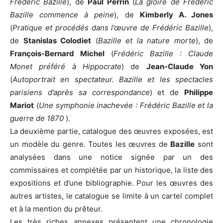
Frédéric Bazille
), de
Paul Perrin
(
La gloire de Frédéric
Bazille commence à peine
), de
Kimberly A. Jones
(
Pratique et procédés dans l’œuvre de Frédéric Bazille
),
de
Stanislas Colodiet
(
Bazille et la nature morte
), de
François-Bernard Michel
(
Frédéric Bazille : Claude
Monet préféré à Hippocrate
) de
Jean-Claude Yon
(
Autoportrait en spectateur. Bazille et les spectacles
parisiens d’après sa correspondance
) et de
Philippe
Mariot
(
Une symphonie inachevée : Frédéric Bazille et la
guerre de 1870
).
La deuxième partie, catalogue des œuvres exposées, est
un modèle du genre. Toutes les œuvres de
Bazille
sont
analysées dans une notice signée par un des
commissaires et complétée par un historique, la liste des
expositions et d’une bibliographie. Pour les œuvres des
autres artistes, le catalogue se limite à un cartel complet
et à la mention du prêteur.
Les très riches annexes présentent une chronologie