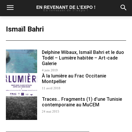
EN REVENANT DE L'EXPO !
En revenant de l\'expo !
Ismaïl Bahri
Delphine Wibaux, Ismaïl Bahri et le duo
Todèl – Lumière habitée – Art-cade
Galerie
4 juin 2019
À la lumière au Frac Occitanie
Montpellier
11 avril 2018
Traces… Fragments (1) d’une Tunisie
contemporaine au MuCEM
24 mai 2015