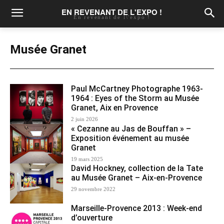
EN REVENANT DE L'EXPO !
En revenant de l\'expo !
Musée Granet
Paul McCartney Photographe 1963-
1964 : Eyes of the Storm au Musée
Granet, Aix en Provence
2 juin 2026
« Cezanne au Jas de Bouffan » –
Exposition événement au musée
Granet
19 mars 2025
David Hockney, collection de la Tate
au Musée Granet – Aix-en-Provence
29 novembre 2022
Marseille-Provence 2013 : Week-end
d’ouverture