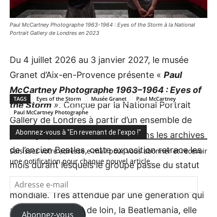
Paul McCartney Photographe 1963-1964 : Eyes of the Storm à la National
Portrait Gallery de Londres en 2023
Du 4 juillet 2026 au 3 janvier 2027, le musée
Granet d’Aix-en-Provence présente «
Paul
McCartney Photographe 1963–1964 : Eyes of
TAGS
Eyes of the Storm
Musée Granet
Paul McCartney
the Storm
»
. Conçue par la National Portrait
Paul McCartney Photographe
Gallery de Londres à partir d’un ensemble de
Abonnez-vous à "En revenant de l'expo !"
photographies redécouvertes dans les archives
de l’ancien Beatles, cette exposition retrace les
Saisissez votre adresse e-mail pour vous abonner et recevoir
une notification pour chaque nouvel article.
mois durant lesquels le groupe passe du statut
de phénomène britannique à celui d’icône
Adresse
e-
mondiale. Très attendue par une génération qui
mail
a vécu, de près ou de loin, la Beatlemania, elle
Abonnez-vous