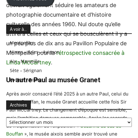
devrait également séduire les amateurs de
photographie documentaire et d’histoire
culturelle des années 1960. Nul doute qu’elle
A voir à…
attirera celles et ceux qui se bousculèrent il y a
Montpellier
un peu plus de dix ans au Pavillon Populaire de
Nimes – Arles – Avignon
Montpellier pour la
rétrospective consacrée à
Aix – Marseille
Linda McCartney
.
Sète – Sérignan
Un autre Paul au musée Granet
Lodève – Rodez
Après avoir consacré l’été 2025 à un autre Paul, celui du
Jas de Bouffan, le musée Granet accueille cette fois Sir
Archives
Paul McCartney. Le changement d’époque est sensible,
Archives
mais l’ambition demeure comparable. Après les records
de fréquentation de l’exposition «
Cezanne au Jas de
Bouffan
», le musée aixois semble avoir trouvé une