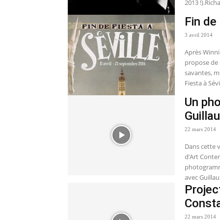
2013 !).Richa
Fin de
3 avril 2014
Après Winni
propose de d
savantes, mo
Fiesta à Sévi
Un pho
Guilla
22 mars 2014
Dans cette v
d’Art Conte
photogramme
avec Guilla
Projec
Consta
22 mars 2014