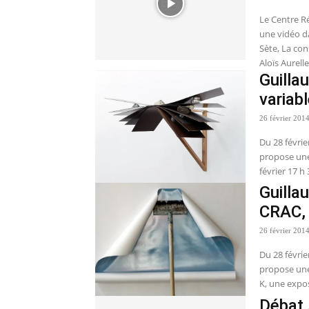
Le Centre R
une vidéo d
Sète, La co
Aloïs Aurell
Guilla
variab
26 février 201
Du 28 févri
propose une
février 17 h
Guilla
CRAC,
26 février 201
Du 28 févri
propose une
K, une expos
Débat 