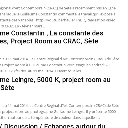
égional d’Art Contemporain (CRAC) de Sète a récemment mis en ligne
ans laquelle Guillaume Constantin commente le travail qu’il expose à
nstante des variables . http://youtu.be/haCIa1FhE_QRéalisation vidéo
e © CRAC LR - février mars...
ume Constantin , La constante des
les, Project Room au CRAC, Sète
4
er au 11 mai 2014, Le Centre Réginal d’Art Contemporain (CRAC) de Sète
 Project Room à Guillaume Constantin.Vernissage le vendredi 28
 30. Du 28 février au 11 mai 2014. Ouvert tous les...
ume Leingre, 5000 K, project room au
 Sète
4
er au 11 mai 2014, Le Centre Réginal d’Art Contemporain (CRAC) de Sète
 project room au photographe Guillaume Leingre. Il y présente 5000
ition autour de la température de couleur dans laquelle il...
/ Discussion / Echanges autour du