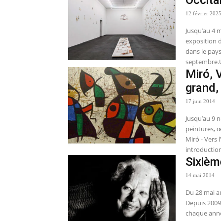
12 février 202
Jusqu’au 4 m
exposition
dans le pay
septembre.U
Miró, V
grand,
17 juin 2014
Jusqu’au 9 
peintures, œ
Miró - Vers 
introduction
Sixièm
14 mai 2014
Du 28 mai au
Depuis 2009,
chaque anné