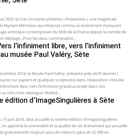
5
ai 2025, le Crac Occitanie présente « Praesentia », une magistrale
 de Myriam Mihindou qui s’impose comme un événement marquant
sage artistique contemporain du Midi de la France depuis la rentrée de
n dépliage...Pour les deux commissaires...
ers l’infiniment libre, vers l’infiniment
 au musée Paul Valéry, Sète
novembre 2014, le Musée Paul Valéry présente près de70 œuvres (
uvres sur papiers et quelques sculptures) dans l’exposition intitulée
l’infiniment libre, vers l’infiniment grand.Le projet Dans son
 au très riche catalogue, Maithé...
e édition d’ImageSingulières à Sète
 15 juin 2014, Sète accueille la sixième édition d’ImageSingulières.
 on apprécie la convivialité et la qualité de cet événement qui accueille
e gratuitement toujours plus de visiteurs (plus de 52 000 en