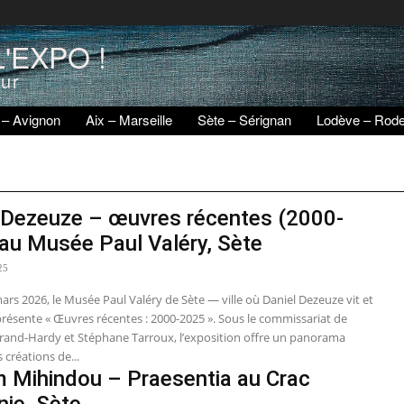
'EXPO !
eur
 – Avignon
Aix – Marseille
Sète – Sérignan
Lodève – Rod
 Dezeuze – œuvres récentes (2000-
au Musée Paul Valéry, Sète
25
ars 2026, le Musée Paul Valéry de Sète — ville où Daniel Dezeuze vit et
présente « Œuvres récentes : 2000-2025 ». Sous le commissariat de
trand-Hardy et Stéphane Tarroux, l’exposition offre un panorama
s créations de...
 Mihindou – Praesentia au Crac
nie, Sète