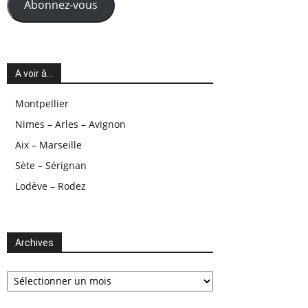
Abonnez-vous
A voir à…
Montpellier
Nimes – Arles – Avignon
Aix – Marseille
Sète – Sérignan
Lodève – Rodez
Archives
Archives