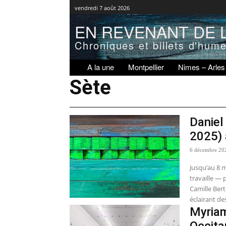
vendredi 7 août 2026
EN REVENANT DE L
Chroniques et billets d'hum
A la une
Montpellier
Nimes – Arles
Sète
Daniel
2025) 
6 décembre 20
Jusqu’au 8 m
travaille — 
Camille Ber
éclairant de
Myriam
Occita