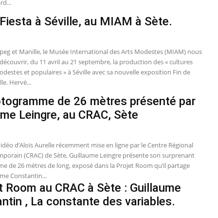
rd...
 Fiesta à Séville, au MIAM à Sète.
peg et Manille, le Musée International des Arts Modestes (MIAM) nous
écouvrir, du 11 avril au 21 septembre, la production des « cultures
destes et populaires » à Séville avec sa nouvelle exposition Fin de
lle. Hervé...
togramme de 26 mètres présenté par
ume Leingre, au CRAC, Sète
idéo d’Aloïs Aurelle récemment mise en ligne par le Centre Régional
mporain (CRAC) de Sète, Guillaume Leingre présente son surprenant
 de 26 mètres de long, exposé dans la Projet Room qu’il partage
ume Constantin...
t Room au CRAC à Sète : Guillaume
ntin , La constante des variables.