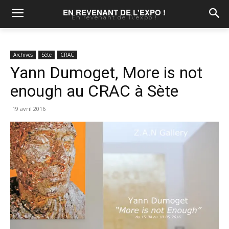
EN REVENANT DE L'EXPO !
En revenant de l\'expo !
Archives
Sète
CRAC
Yann Dumoget, More is not
enough au CRAC à Sète
19 avril 2016