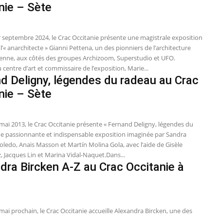
nie – Sète
r septembre 2024, le Crac Occitanie présente une magistrale exposition
l’« anarchitecte » Gianni Pettena, un des pionniers de l’architecture
alienne, aux côtés des groupes Archizoom, Superstudio et UFO.
u centre d’art et commissaire de l’exposition, Marie...
d Deligny, légendes du radeau au Crac
nie – Sète
3
mai 2013, le Crac Occitanie présente « Fernand Deligny, légendes du
ne passionnante et indispensable exposition imaginée par Sandra
oledo, Anaïs Masson et Martín Molina Gola, avec l’aide de Gisèle
, Jacques Lin et Marina Vidal-Naquet.Dans...
dra Bircken A-Z au Crac Occitanie à
mai prochain, le Crac Occitanie accueille Alexandra Bircken, une des