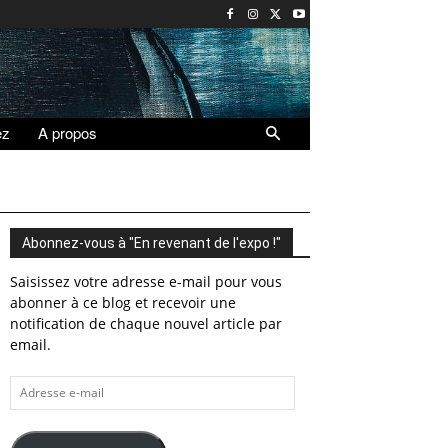
ez
A propos
Abonnez-vous à "En revenant de l'expo !"
Saisissez votre adresse e-mail pour vous
abonner à ce blog et recevoir une
notification de chaque nouvel article par
email.
Adresse
e-
mail