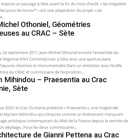
impose un passage à Sète avant la fin du mois d’août. « les inégalités
des jours de leonor* » est une adaptation du projet « da
...
ichel Othoniel, Géométries
euses au CRAC – Sète
au 24 septembre 2017, Jean-Michel Othoniel investit l’ensemble du
e Régional d’Art Contemporain à Sète avec une spectaculaire
d’œuvres récentes et monumentales.Dans un entretien avec Noëlle
ectrice du CRAC et commissaire de l’exposition,...
 Mihindou – Praesentia au Crac
nie, Sète
5
ai 2025, le Crac Occitanie présente « Praesentia », une magistrale
 de Myriam Mihindou qui s’impose comme un événement marquant
sage artistique contemporain du Midi de la France depuis la rentrée de
n dépliage...Pour les deux commissaires...
chitecture de Gianni Pettena au Crac