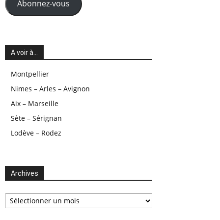
Abonnez-vous
A voir à…
Montpellier
Nimes – Arles – Avignon
Aix – Marseille
Sète – Sérignan
Lodève – Rodez
Archives
Archives