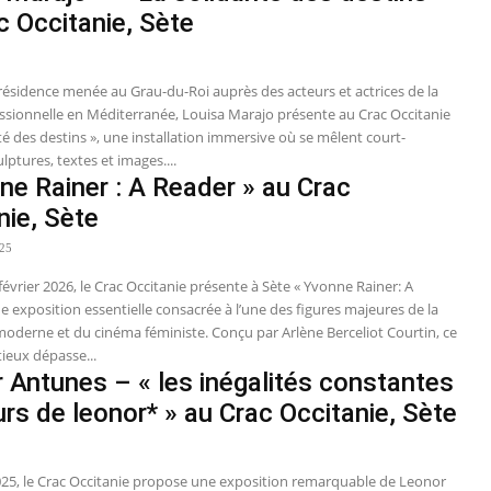
c Occitanie, Sète
 résidence menée au Grau-du-Roi auprès des acteurs et actrices de la
ssionnelle en Méditerranée, Louisa Marajo présente au Crac Occitanie
ité des destins », une installation immersive où se mêlent court-
lptures, textes et images....
ne Rainer : A Reader » au Crac
nie, Sète
025
février 2026, le Crac Occitanie présente à Sète « Yvonne Rainer: A
e exposition essentielle consacrée à l’une des figures majeures de la
oderne et du cinéma féministe. Conçu par Arlène Berceliot Courtin, ce
ieux dépasse...
 Antunes – « les inégalités constantes
urs de leonor* » au Crac Occitanie, Sète
2025, le Crac Occitanie propose une exposition remarquable de Leonor