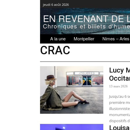
jeudi 6 août 2026
EN REVENANT DE L
Chroniques et billets d'hum
A la une
Montpellier
Nimes – Arles
CRAC
Lucy M
Occita
13 mars 2026
Jusqu’au 6 s
première mo
illusionnis
monumentale
dispositifs d
Louisa