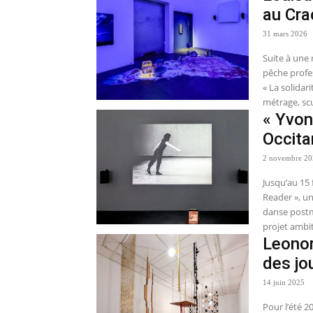
au Cra
31 mars 2026
Suite à une
pêche profe
« La solidar
métrage, scu
« Yvon
Occita
2 novembre 2
Jusqu’au 15 
Reader », un
danse postm
projet ambit
Leonor
des jo
14 juin 2025
Pour l’été 