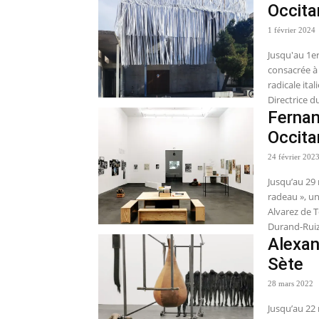
Occita
1 février 2024
Jusqu'au 1e
consacrée à 
radicale it
Directrice d
Fernan
Occita
24 février 202
Jusqu’au 29 
radeau », u
Alvarez de T
Durand-Ruiz
Alexan
Sète
28 mars 2022
Jusqu’au 22 