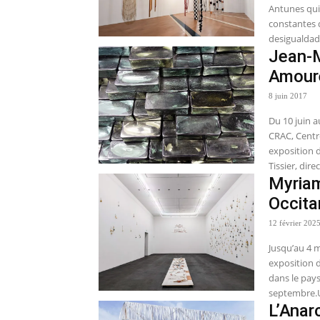
Antunes qui 
constantes 
desigualdade
Jean-M
Amour
8 juin 2017
Du 10 juin 
CRAC, Centr
exposition 
Tissier, dir
Myriam
Occita
12 février 202
Jusqu’au 4 m
exposition
dans le pay
septembre.U
L’Anar