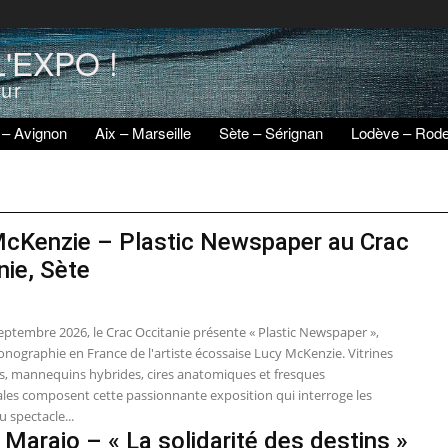
'EXPO !
eur
 – Avignon
Aix – Marseille
Sète – Sérignan
Lodève – Rod
cKenzie – Plastic Newspaper au Crac
nie, Sète
eptembre 2026, le Crac Occitanie présente « Plastic Newspaper »,
nographie en France de l'artiste écossaise Lucy McKenzie. Vitrines
tes, mannequins hybrides, cires anatomiques et fresques
s composent cette passionnante exposition qui interroge les
u spectacle...
 Marajo – « La solidarité des destins »