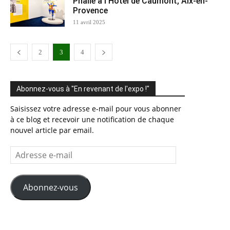
Phalle à l’Hôtel de Caumont, Aix-en-
Provence
11 avril 2025
2
3
4
Abonnez-vous à "En revenant de l'expo !"
Saisissez votre adresse e-mail pour vous abonner
à ce blog et recevoir une notification de chaque
nouvel article par email.
Adresse
e-
mail
Abonnez-vous