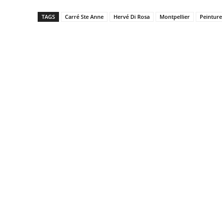
TAGS
Carré Ste Anne
Hervé Di Rosa
Montpellier
Peinture