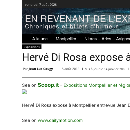
vendredi 7 août 2026
EN REVENANT DE L'EX
Chroniques et billets d'humeur
A la une
Montpellier
Nimes – Arles – Avigno
Expositions
Hervé Di Rosa expose à
Par
Jean Luc Cougy
15 août 2012
Mis à jour le
14 janvier 2016
Scoop.it
See on
–
Expositions Montpellier et régio
Hervé Di Rosa expose à Montpellier entrevue Jean 
See on
www.dailymotion.com