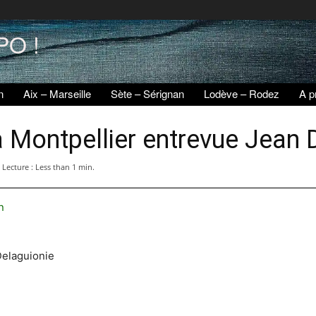
PO !
n
Aix – Marseille
Sète – Sérignan
Lodève – Rodez
A p
 Montpellier entrevue Jean 
Lecture :
Less than 1
min.
n
Delaguionie