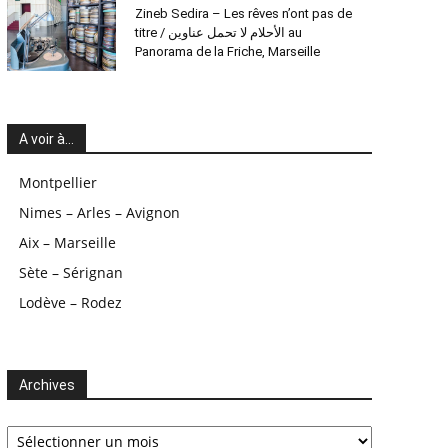
Zineb Sedira – Les rêves n’ont pas de
titre / الأحلام لا تحمل عناوين au
Panorama de la Friche, Marseille
A voir à…
Montpellier
Nimes – Arles – Avignon
Aix – Marseille
Sète – Sérignan
Lodève – Rodez
Archives
Archives