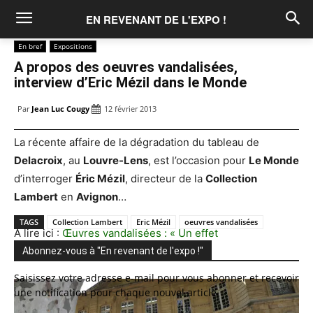
EN REVENANT DE L'EXPO !
En bref
Expositions
A propos des oeuvres vandalisées,
interview d’Eric Mézil dans le Monde
Par
Jean Luc Cougy
12 février 2013
La récente affaire de la dégradation du tableau de
Delacroix
, au
Louvre-Lens
, est l’occasion pour
Le Monde
d’interroger
Éric Mézil
, directeur de la
Collection
Lambert
en
Avignon
…
TAGS
Collection Lambert
Eric Mézil
oeuvres vandalisées
À lire ici :
Œuvres vandalisées : « Un effet
psychologiquement dévastateur »
.
Abonnez-vous à "En revenant de l'expo !"
Saisissez votre adresse e-mail pour vous abonner et recevoir
une notification pour chaque nouvel article.