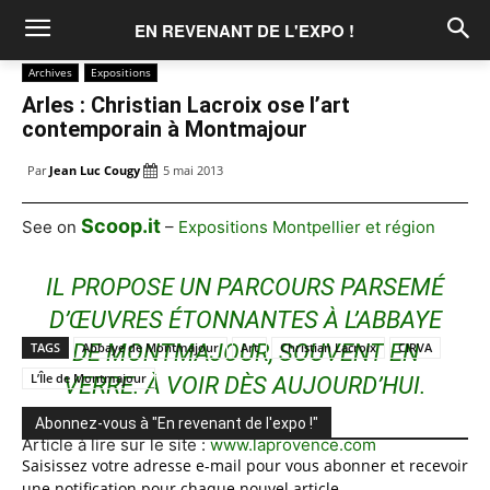
EN REVENANT DE L'EXPO !
Archives
Expositions
Arles : Christian Lacroix ose l’art
contemporain à Montmajour
Par
Jean Luc Cougy
5 mai 2013
Scoop.it
See on
–
Expositions Montpellier et région
IL PROPOSE UN PARCOURS PARSEMÉ
D’ŒUVRES ÉTONNANTES À L’ABBAYE
TAGS
DE MONTMAJOUR, SOUVENT EN
Abbaye de Montmajour
Art
Christian Lacroix
CIRVA
L’Île de Montmajour
VERRE. À VOIR DÈS AUJOURD’HUI.
Abonnez-vous à "En revenant de l'expo !"
Article à lire sur le site :
www.laprovence.com
Saisissez votre adresse e-mail pour vous abonner et recevoir
une notification pour chaque nouvel article.